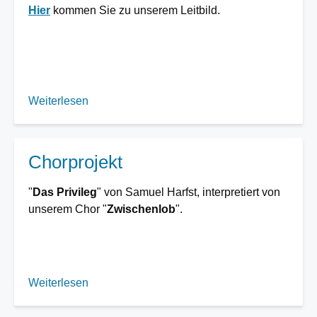
Hier
kommen Sie zu unserem Leitbild.
Weiterlesen
über
Leitbild
der
Gemeinde
Chorprojekt
"
Das Privileg
" von Samuel Harfst, interpretiert von
unserem Chor "
Zwischenlob
".
Weiterlesen
über
Chorprojekt