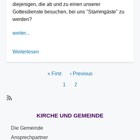
diejenigen, die ab und zu einen unserer
Gottesdienste besuchen, bei uns "Stammgäste" zu
werden?
weiter...
Weiterlesen
über
Gottesdienständerungen
Seitennummerierung
Erste
« First
Vorherige
‹ Previous
Seite
Seite
Page
1
Aktuelle
2
Seite
Subscribe
KIRCHE UND GEMEINDE
Die Gemeinde
Ansprechpartner