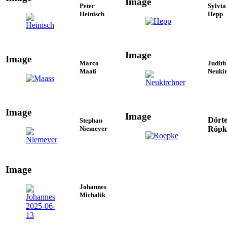
Image
Peter
Sylvia
Heinisch
Hepp
Image
Image
Marco
Judith
Maaß
Neuki
Image
Image
Dört
Stephan
Niemeyer
Röpk
Image
Johannes
Michalik