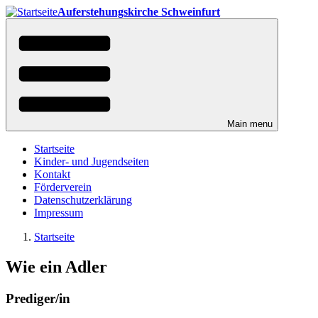
Direkt
Auferstehungskirche Schweinfurt
zum
Inhalt
Main menu
Startseite
Kinder- und Jugendseiten
Kontakt
Förderverein
Datenschutzerklärung
Impressum
Startseite
You
Breadcrumbs
Wie ein Adler
are
here:
Prediger/in