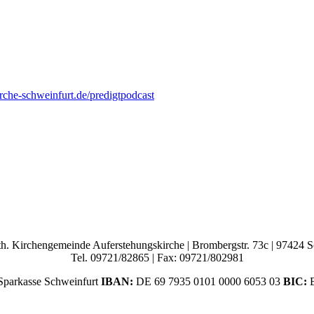
rche-schweinfurt.de/predigtpodcast
h. Kirchengemeinde Auferstehungskirche | Brombergstr. 73c | 97424 
Tel. 09721/82865 | Fax: 09721/802981
parkasse Schweinfurt
IBAN:
DE 69 7935 0101 0000 6053 03
BIC:
B