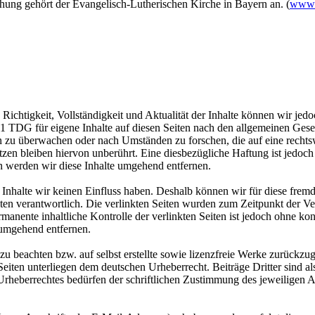
ung gehört der Evangelisch-Lutherischen Kirche in Bayern an. (
www.b
die Richtigkeit, Vollständigkeit und Aktualität der Inhalte können wir 
DG für eigene Inhalte auf diesen Seiten nach den allgemeinen Gesetze
n zu überwachen oder nach Umständen zu forschen, die auf eine rechts
en bleiben hiervon unberührt. Eine diesbezügliche Haftung ist jedoch 
 werden wir diese Inhalte umgehend entfernen.
n Inhalte wir keinen Einfluss haben. Deshalb können wir für diese fre
 Seiten verantwortlich. Die verlinkten Seiten wurden zum Zeitpunkt der
manente inhaltliche Kontrolle der verlinkten Seiten ist jedoch ohne ko
 umgehend entfernen.
zu beachten bzw. auf selbst erstellte sowie lizenzfreie Werke zurückzug
 Seiten unterliegen dem deutschen Urheberrecht. Beiträge Dritter sind a
rheberrechtes bedürfen der schriftlichen Zustimmung des jeweiligen A