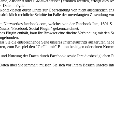
me, Anschrift oder E-Mail-Adressen) erhoben werden, erfolgt dies sowe
er Daten möglich.
ontaktdaten durch Dritte zur Übersendung von nicht ausdrücklich ang
ausdrücklich rechtliche Schritte im Falle der unverlangten Zusendung 
ialen Netzwerkes facebook.com, welches von der Facebook Inc., 1601 S
usatz "Facebook Social Plugin" gekennzeichnet.
olches Plugin enthält, baut Ihr Browser eine direkte Verbindung mit de
eingebunden.
ass Sie die entsprechende Seite unseres Internetauftritts aufgerufen h
en, zum Beispiel den "Gefällt mir" Button betätigen oder einen Komm
nd Nutzung der Daten durch Facebook sowie Ihre diesbezüglichen Rec
Daten über Sie sammelt, müssen Sie sich vor Ihrem Besuch unseres Inte