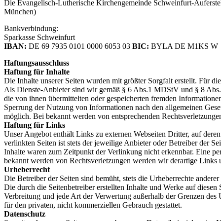
Die Evangelisch-Lutherische Kirchengemeinde Schweinfurt-Aufersteh
München)
Bankverbindung:
Sparkasse Schweinfurt
IBAN:
DE 69 7935 0101 0000 6053 03
BIC:
BYLA DE M1KS W
Haftungsausschluss
Haftung für Inhalte
Die Inhalte unserer Seiten wurden mit größter Sorgfalt erstellt. Für 
Als Dienste-Anbieter sind wir gemäß § 6 Abs.1 MDStV und § 8 Abs.1 T
die von ihnen übermittelten oder gespeicherten fremden Informatione
Sperrung der Nutzung von Informationen nach den allgemeinen Gesetz
möglich. Bei bekannt werden von entsprechenden Rechtsverletzungen
Haftung für Links
Unser Angebot enthält Links zu externen Webseiten Dritter, auf dere
verlinkten Seiten ist stets der jeweilige Anbieter oder Betreiber der
Inhalte waren zum Zeitpunkt der Verlinkung nicht erkennbar. Eine per
bekannt werden von Rechtsverletzungen werden wir derartige Links
Urheberrecht
Die Betreiber der Seiten sind bemüht, stets die Urheberrechte anderer 
Die durch die Seitenbetreiber erstellten Inhalte und Werke auf diesen
Verbreitung und jede Art der Verwertung außerhalb der Grenzen des U
für den privaten, nicht kommerziellen Gebrauch gestattet.
Datenschutz