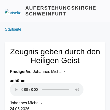
AUFERSTEHUNGSKIRCHE
SCHWEINFURT
BREADCRUMBS
You
Startseite
are
here:
Zeugnis geben durch den
Heiligen Geist
Prediger/in
Johannes Michalik
anhören
Johannes Michalik
24.05.2026